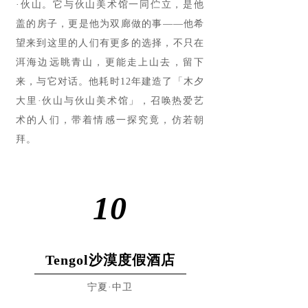
·伙山。它与伙山美术馆一同伫立，是他
盖的房子，更是他为双廊做的事——他希
望来到这里的人们有更多的选择，不只在
洱海边远眺青山，更能走上山去，留下
来，与它对话。他耗时12年建造了「木夕
大里·伙山与伙山美术馆」，召唤热爱艺
术的人们，带着情感一探究竟，仿若朝
拜。
10
Tengol沙漠度假酒店
宁夏·中卫