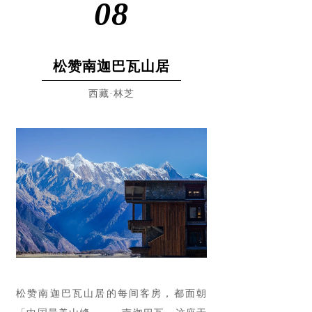
08
松赞南迦巴瓦山居
西藏·林芝
松赞南迦巴瓦山居的每间客房，都面朝