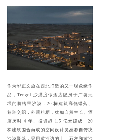
作为华正文旅在西北打造的又一现象级作
品，Tengol 沙漠度假酒店隐身于广袤无
垠的腾格里沙漠，20 栋建筑高低错落、
巷道交织，外观粗粝，犹如自然生长。酒
店历时 4 年、投资超 1.5 亿元建成，20
栋建筑围合而成的空间设计灵感源自传统
沙漠聚落，采用黄河边的土、石灰和黄沙