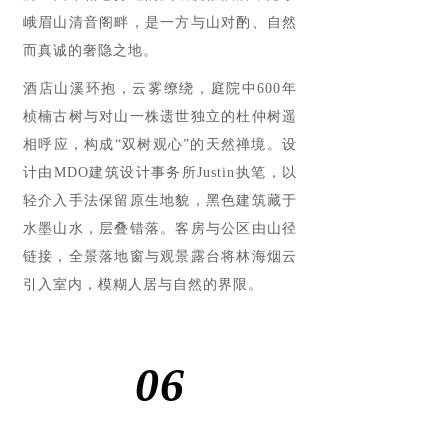
峨眉山清音阁畔，是一方与山对酌、自然
而真诚的奢隐之地。
酒店山溪环抱，云雾缭绕，庭院中600年
桢楠古树与对山一株遗世独立的杜仲树遥
相呼应，构成“双树观心”的天然禅境。设
计由MDO建筑设计事务所Justin执笔，以
轻介入手法保留原生地貌，黑色建筑藏于
水墨山水，层叠错落。客房与公区由山径
链接，全景落地窗与观景露台将林海烟云
引入室内，模糊人居与自然的界限。
06