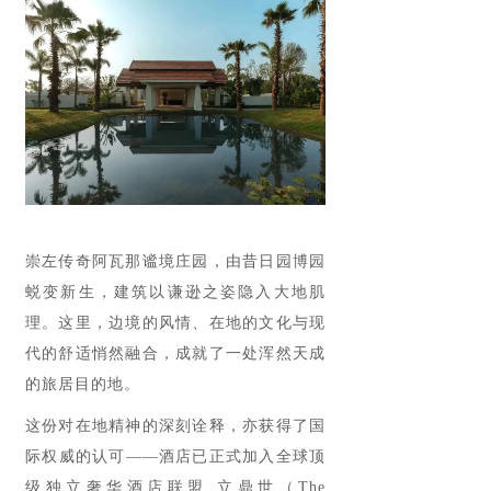
崇左传奇阿瓦那谧境庄园，由昔日园博园
蜕变新生，建筑以谦逊之姿隐入大地肌
理。这里，边境的风情、在地的文化与现
代的舒适悄然融合，成就了一处浑然天成
的旅居目的地。
这份对在地精神的深刻诠释，亦获得了国
际权威的认可——酒店已正式加入全球顶
级独立奢华酒店联盟 立鼎世（The