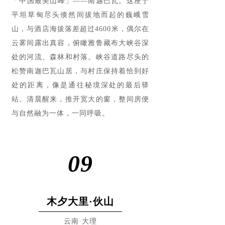
「中国最美山峰」——南迦巴瓦。这座于
平坦草甸尽头倏然间拔地而起的巍峨雪
山，与酒店海拔落差超过4600米，偶尔在
云雾间露出真容，俯瞰雅鲁藏布大峡谷深
处的河流、森林和村落。峡谷道路尽头的
松赞南迦巴瓦山居，与村庄保持着恰到好
处的距离，像是通往秘境深处的最后驿
站。清晨醒来，推开宽大的窗，整间房便
与自然融为一体，一同呼吸。
09
木夕大里·伙山
云南·大理