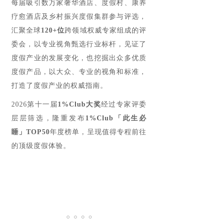
每届吸引数万家奢华酒店、度假村、康养
疗愈酒店及乡村振兴度假集群参与评选，
汇聚全球
120+位
跨领域权威专家组成的评
委会，以专业视角甄选行业标杆，见证了
度假产业的发展变化，也挖掘出众多优质
度假产品，以大众、专业的视角和标准，
打造了度假产业的权威指南。
2026第十一届
1%Club
大奖
经过专家评委
层层筛选，隆重发布
1%Club「此生必
睡」TOP50
年度榜单，呈现值得专程前往
的顶级度假体验。