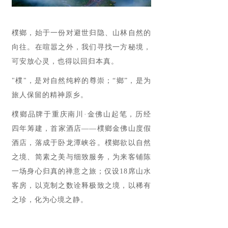
樸鄉，始于一份对避世归隐、山林自然的
向往。在喧嚣之外，我们寻找一方秘境，
可安放心灵，也得以回归本真。
"樸"，是对自然纯粹的尊崇；“鄉”，是为
旅人保留的精神原乡。
樸鄉品牌于重庆南川·金佛山起笔，历经
四年筹建，首家酒店——樸鄉金佛山度假
酒店，落成于卧龙潭峡谷。樸鄉欲以自然
之境、简素之美与细致服务，为来客铺陈
一场身心归真的禅意之旅；仅设18席山水
客房，以克制之数诠释极致之境，以稀有
之珍，化为心境之静。