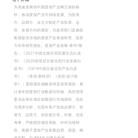
为高速发展的中国度假产业树立新的标
杆，推动度假产业可持续发展。为投资
方、品牌方、业主方制定产业投资、运
营、发展方向的规划，为政府部门及旅投
集团提供当地的度假产业基础研究，投资
方向等研究报告。度假产业发展-著作/报
告：《2021中国文旅住宿流量生态白皮
书》《2020疫情后文旅住宿行业发展白
皮书》《2019中国文旅住宿产业白皮
书》、《美宿·新经济》《美宿·设计美
学》；度假项目战略咨询及投资规划：累
计多年的度假行业数据与经验，风控管理
委员会将在项目前期进行市场调研，供应
与需求分析，与意向客户包括品牌方、投
资方、运营方、供应链方等，对接、交流
考察，严格把控项目风险。针对当地特
色，着眼于度假产业发展趋势，筛选、精
准匹配、引进**的品牌与投资。