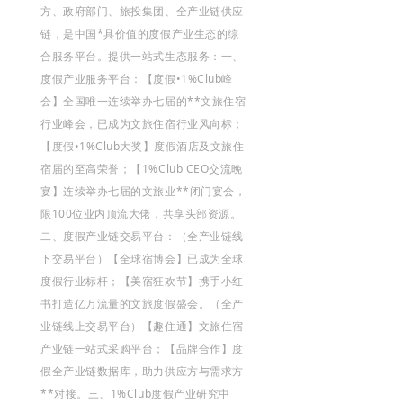
方、政府部门、旅投集团、全产业链供应
链，是中国*具价值的度假产业生态的综
合服务平台。提供一站式生态服务：
一、
度假产业服务平台：【度假•1%Club峰
会】全国唯一连续举办七届的**文旅住宿
行业峰会，已成为文旅住宿行业风向标；
【度假•1%Club大奖】度假酒店及文旅住
宿届的至高荣誉；【1%Club CEO交流晚
宴】连续举办七届的文旅业**闭门宴会，
限100位业内顶流大佬，共享头部资源。
二、度假产业链交易平台：
（全产业链线
下交易平台）【全球宿博会】已成为全球
度假行业标杆；
【美宿狂欢节】携手小红
书打造亿万流量的文旅度假盛会。
（全产
业链线上交易平台）
【趣住通】文旅住宿
产业链一站式采购平台；【品牌合作】度
假全产业链数据库，助力供应方与需求方
**对接。
三、1%Club度假产业研究中